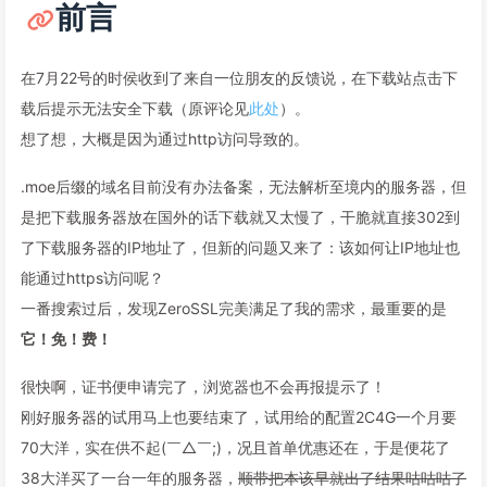
前言
在7月22号的时侯收到了来自一位朋友的反馈说，在下载站点击下
载后提示无法安全下载（原评论见
此处
）。
想了想，大概是因为通过http访问导致的。
.moe后缀的域名目前没有办法备案，无法解析至境内的服务器，但
是把下载服务器放在国外的话下载就又太慢了，干脆就直接302到
了下载服务器的IP地址了，但新的问题又来了：该如何让IP地址也
能通过https访问呢？
一番搜索过后，发现ZeroSSL完美满足了我的需求，最重要的是
它！免！费！
很快啊，证书便申请完了，浏览器也不会再报提示了！
刚好服务器的试用马上也要结束了，试用给的配置2C4G一个月要
70大洋，实在供不起(￣△￣;)，况且首单优惠还在，于是便花了
38大洋买了一台一年的服务器，
顺带把本该早就出了结果咕咕咕了